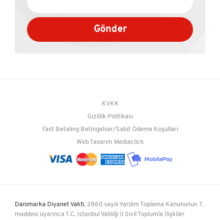
Gönder
KVKK
Gizlilik Politikası
Fast Betaling Betingelser/Sabit Ödeme Koşulları
Web Tasarım
Mediaclick
Danimarka Diyanet Vakfı
, 2860 sayılı Yardım Toplama Kanununun 7.
maddesi uyarınca T.C. İstanbul Valiliği İl Sivil Toplumla İlişkiler