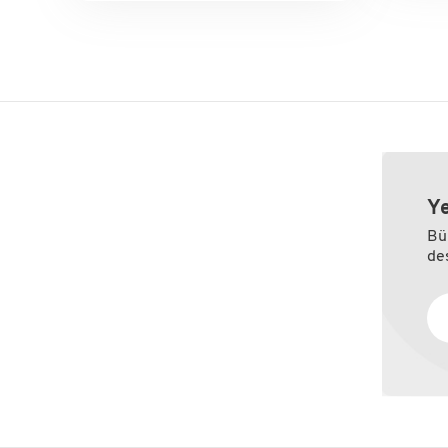
Ye
Bü
des