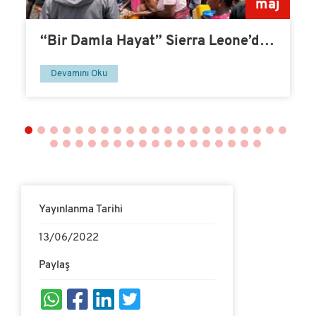
v
maj
“Bir Damla Hayat” Sierra Leone’de
Su Kuyusu-14
Devamını Oku
Yayınlanma Tarihi
13/06/2022
Paylaş