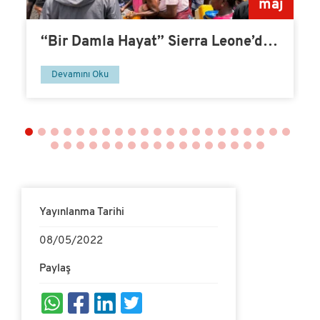
v
maj
“Bir Damla Hayat” Sierra Leone’de
Su Kuyusu-14
Devamını Oku
Yayınlanma Tarihi
08/05/2022
Paylaş