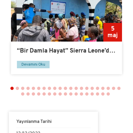
0
5
v
maj
“Bir Damla Hayat” Sierra Leone’de
Su Kuyusu-14
Devamını Oku
Yayınlanma Tarihi