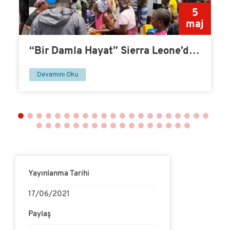
0
5
v
maj
“Bir Damla Hayat” Sierra Leone’de
Su Kuyusu-14
Devamını Oku
Yayınlanma Tarihi
17/06/2021
Paylaş