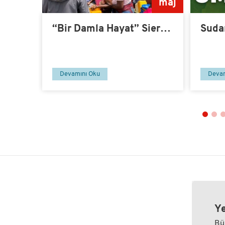
nov
maj
z!
“Bir Damla Hayat” Sierra
Suda
Leone’de Su Kuyusu-14
Umut
Devamını Oku
Devam
Ye
Bü