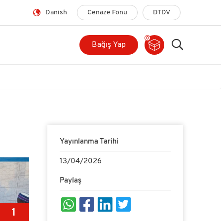
Danish
Cenaze Fonu
DTDV
0
Bağış Yap
Yayınlanma Tarihi
13/04/2026
Paylaş
1
23