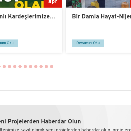
apr
nlı Kardeşlerimize
Bir Damla Hayat-Nije
 Olalım
ını Oku
Devamını Oku
ni Projelerden Haberdar Olun
ltenimize kayıt olarak yeni projelerden haberdar olup, projeler