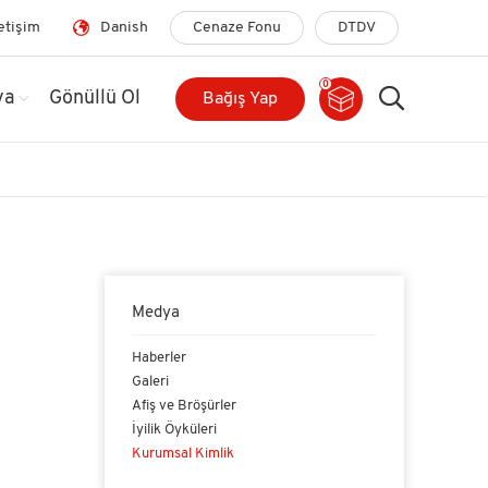
letişim
Danish
Cenaze Fonu
DTDV
0
ya
Gönüllü Ol
Bağış Yap
Medya
Haberler
Galeri
Afiş ve Bröşürler
İyilik Öyküleri
Kurumsal Kimlik