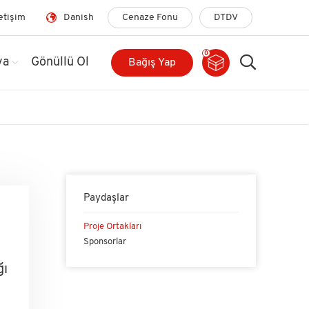
letişim
Danish
Cenaze Fonu
DTDV
0
ya
Gönüllü Ol
Bağış Yap
Paydaşlar
Proje Ortakları
Sponsorlar
ğı